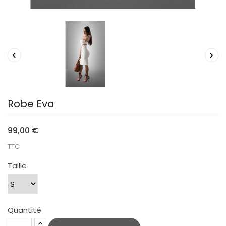


Robe Eva
99,00 €
TTC
Taille
Quantité