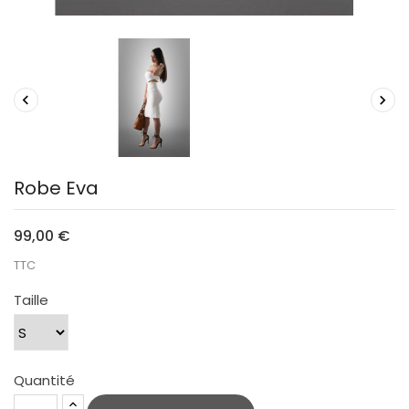


Robe Eva
99,00 €
TTC
Taille
Quantité