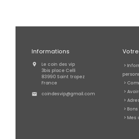
Informations
Votr
Le coin des vip

Info
3bis place Celli
person
83990 Saint tropez
France
Com
Avoir
coindesvip@gmail.com

Adre
Bons
Mes 