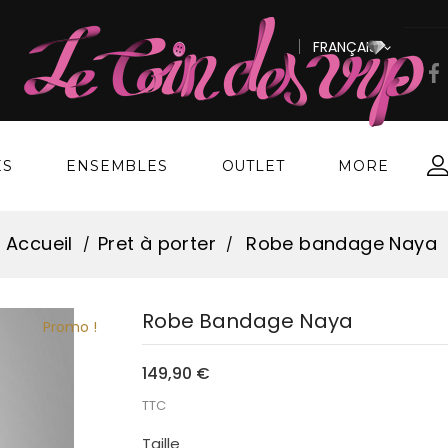
FRANÇAIS

ES
ENSEMBLES
OUTLET
MORE
Accueil
Pret à porter
Robe bandage Naya
Robe Bandage Naya
Promo !
149,90 €
TTC
Taille