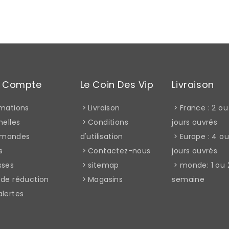
e Compte
Le Coin Des Vip
Livraison
rmations
Livraison
France : 2 ou
nelles
Conditions
jours ouvrés
mandes
d'utilisation
Europe : 4 ou
s
Contactez-nous
jours ouvrés
sses
sitemap
monde: 1 ou 
 de réduction
Magasins
semaine
alertes