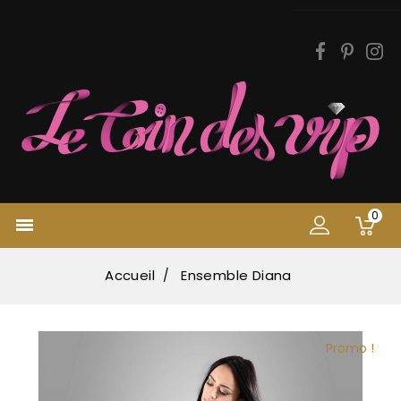
0

Accueil
Ensemble Diana
Promo !